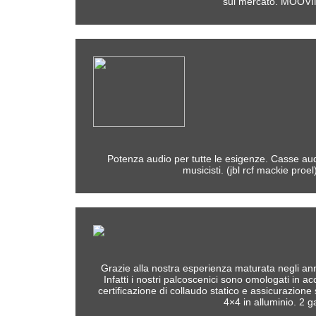
sul mercato.
MOOVIN
Potenza audio per tutte le esigenze. Casse audio 
musicisti. (jbl rcf mackie pro
Grazie alla nostra esperienza maturata negli ann
Infatti i nostri palcoscenici sono omologati in
certificazione di collaudo statico e assicurazione 
4×4 in alluminio. 2 g