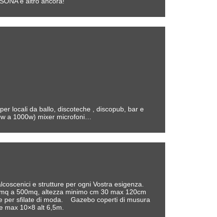
NA e altro ancora!
 per locali da ballo, discoteche , discopub, bar e
a 50w a 1000w) mixer microfoni…
coscenici e strutture per ogni Vostra esigenza.
min 4 mq a 500mq, altezza minimo cm 30 max 120cm
le per sfilate di moda.
Gazebo coperti di musura
e max 10×8 alt 6,5m.