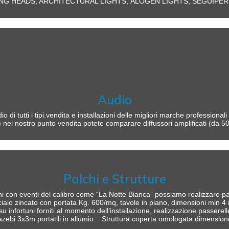
G HEADS, ARCHITECTURAL LIGHTS,
ALOGEN LIGHTS, SEGUIPERSO
Audio
di tutti i tipi.vendita e installazioni delle migliori marche professionali
el) nel nostro punto vendita potete comparare diffussori amplificati (d
Palchi e Strutture
i con eventi del calibro come “La Notte Bianca” possiamo realizzare pal
 acciaio zincato con portata Kg. 600/mq, tavole in piano, dimensioni 
su infortuni forniti al momento dell’installazione, realizzazione passerel
azebi 3x3m portatili in allumio.
Struttura coperta omologata dimension