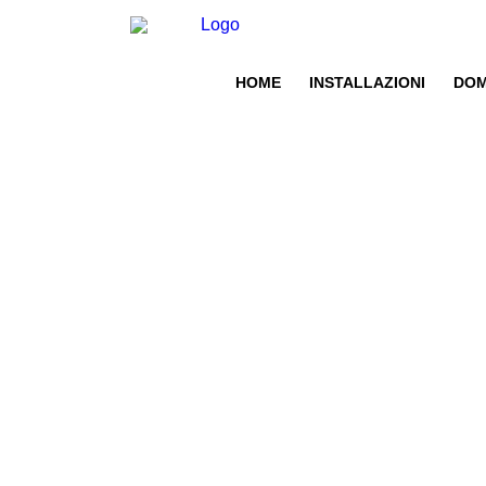
HOME
INSTALLAZIONI
DOM
Home
Installazioni
Service Aud
Domotica
Services
Contattaci